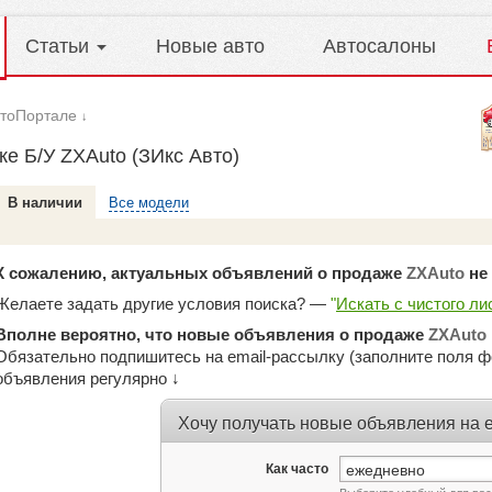
Статьи
Новые авто
Автосалоны
втоПортале
↓
ке Б/У ZXAuto (ЗИкс Авто)
В наличии
Все модели
К сожалению, актуальных объявлений о продаже
ZXAuto
не 
Желаете задать другие условия поиска? —
"
Искать с чистого ли
Вполне вероятно, что новые объявления о продаже
ZXAuto
Обязательно подпишитесь на email-рассылку (заполните поля ф
объявления регулярно ↓
Хочу получать новые объявления на e
Как часто
ежедневно