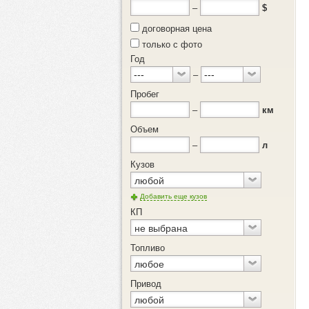
–
$
договорная цена
только с фото
Год
–
Пробег
–
км
Объем
–
л
Кузов
любой
Добавить еще кузов
КП
не выбрана
Топливо
любое
Привод
любой