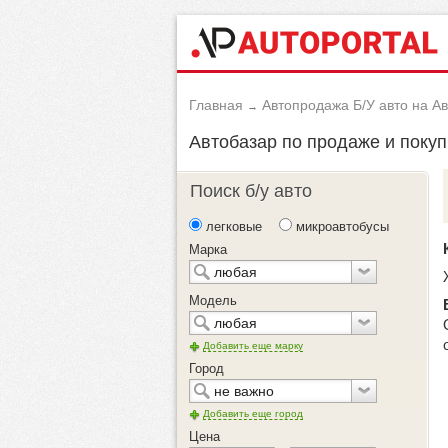
Главная
Автопродажа Б/У авто на А
→
Автобазар по продаже и покуп
Поиск б/у авто
легковые
микроавтобусы
Марка
Модель
Добавить еще марку
Город
Добавить еще город
Цена