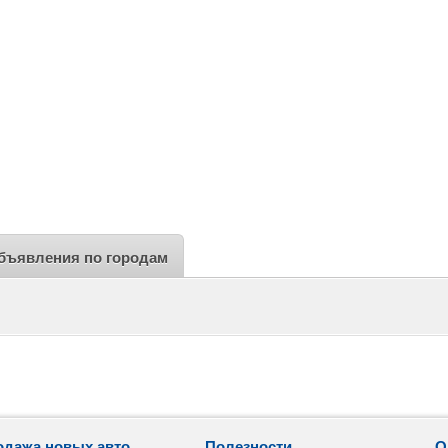
бъявления по городам
одажа новых авто
Полезности
О