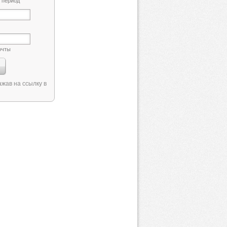
 период
очты
жав на ссылку в