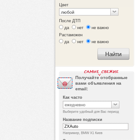
Цвет
любой
После ДТП
да
нет
не важно
Растаможен
да
нет
не важно
Получайте отобранные
вами объявления на
email:
Как часто
ежедневно
Выберите удобный для Вас период
Название подписки
Например, BMW X1 Киев